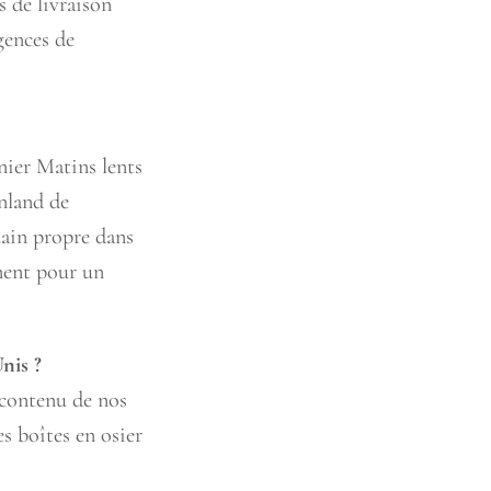
s de livraison
gences de
nier Matins lents
inland de
main propre dans
ement pour un
nis ?
 contenu de nos
s boîtes en osier