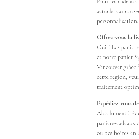
Pour les cadeaux d
actuels, car ceux
personnalisation.
Offrez-vous la li
Oui ! Les paniers
et notre panier S
Vancouver grâce à
cette région, veu
traitement optim
Expédiez-vous de
Absolument ! Pour
paniers-cadeaux 
ou des boîtes en b