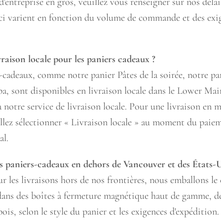
'entreprise en gros, veuillez vous renseigner sur nos délai
-ci varient en fonction du volume de commande et des exi
vraison locale pour les paniers cadeaux ?
-cadeaux, comme notre panier Pâtes de la soirée, notre pa
pa, sont disponibles en livraison locale dans le Lower Ma
 notre service de livraison locale. Pour une livraison en 
illez sélectionner « Livraison locale » au moment du pai
al.
s paniers-cadeaux en dehors de Vancouver et des États-U
 les livraisons hors de nos frontières, nous emballons le
dans des boîtes à fermeture magnétique haut de gamme, de
ois, selon le style du panier et les exigences d'expédition.