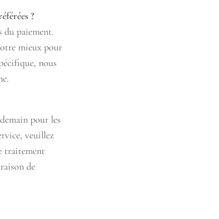
éférées ?
s du paiement.
 notre mieux pour
pécifique, nous
ne.
endemain pour les
rvice, veuillez
e traitement
 raison de