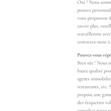
Oui ! Nous somme
pouvez personnali
vous proposons d'
savoir plus, veui
travaillerons ave
contactez-nous à
Pouvez-vous rép
Bien sûr ! Nous s
haute qualité pou
agents immobiliers
restaurants, etc.
propose une gamm
des étiquettes vo
consulter notre 