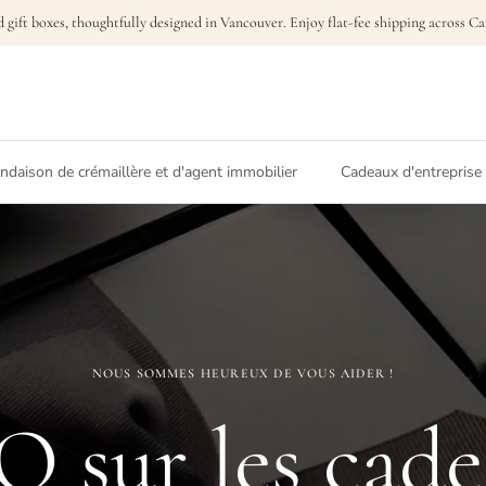
 gift boxes, thoughtfully designed in Vancouver. Enjoy flat-fee shipping across 
daison de crémaillère et d'agent immobilier
Cadeaux d'entreprise
NOUS SOMMES HEUREUX DE VOUS AIDER !
 sur les cad