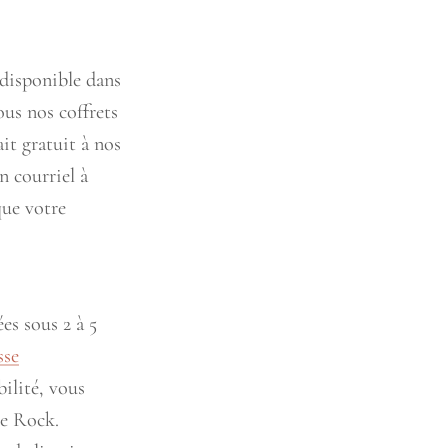
 disponible dans
us nos coffrets
it gratuit à nos
n courriel à
que votre
es sous 2 à 5
sse
bilité, vous
te Rock.