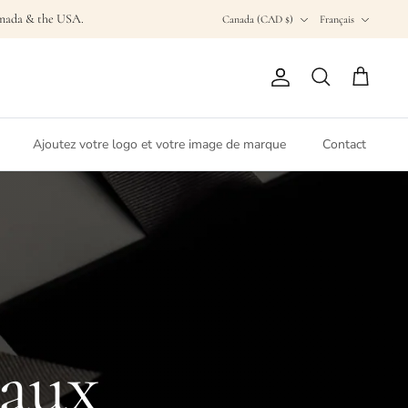
Devise
Langue
Canada & the USA.
Canada (CAD $)
Français
Compte
Recherche
Panier
Ajoutez votre logo et votre image de marque
Contact
eaux