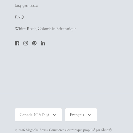
604-720-0042
FAQ
White Rock, Colombie-Britannique
Devise
Langue
Canada (CAD $)
Français
© 2026
Magnolia Boxes
.
Commerce électronique propulsé par Shopify